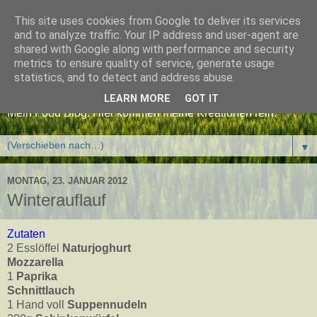
This site uses cookies from Google to deliver its services
and to analyze traffic. Your IP address and user-agent are
shared with Google along with performance and security
metrics to ensure quality of service, generate usage
Burning Chef
statistics, and to detect and address abuse.
LEARN MORE
GOT IT
Mein Food Blog. Hier kommen meine Kreationen rein.
▼
MONTAG, 23. JANUAR 2012
Winterauflauf
Zutaten
2 Esslöffel
Naturjoghurt
Mozzarella
1
Paprika
Schnittlauch
1 Hand voll
Suppennudeln