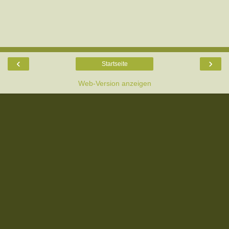
‹
›
Startseite
Web-Version anzeigen