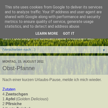
This site uses cookies from Google to deliver its services
and to analyze traffic. Your IP address and user-agent are
shared with Google along with performance and security
metrics to ensure quality of service, generate usage
Burning Chef
statistics, and to detect and address abuse.
LEARN MORE
GOT IT
Mein Food Blog. Hier kommen meine Kreationen rein.
▼
MONTAG, 15. AUGUST 2011
Obst-Pfanne
Nach einer kurzen Urlaubs-Pause, melde ich mich wieder.
Zutaten
4
Zwetschgen
1
Apfel
(
Golden Delicious
)
2
Pfirsiche